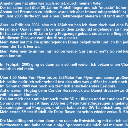
Angefangen hat alles wie auch sonst, durch meinen Vater.
Der ist schon seit über 20 Jahren Modellflieger und ich "musste" frühe
Anstatt bei Freunden zu bleiben wurde ich aber immer mitgeschleift. :-(
Im Jahr 2003 durfte ich mal einen Elektrosegler steuern und fand auch 
Aber im Frühjahr 2004, also mit 12Jahren hab ich dann doch mal eine 
84 jähriger Opa ist nämlich genau zu dem Zeitpunkt angefangen zu flieg
Er hat zwar schon 40 Jahre lang Flugzeuge gebaut, sie aber nie fliegen 
Mit diesem Tesa war wohl der Virus gesetzt.
Mein Vater hat mir die grundlegenden Dinge beigebracht und ich bin j
wenn der Tank leer war.
Mein Vater meinte immer nur" schon wieder Sprit mischen?? So viel kann
man konnte.
Im Frühjahr 2005 ging es dann sehr schnell weiter. Ich bekam einen Cha
natürlich viel mehr.
Über 1,50 Meter Fun Flyer bis zu 2x2Meter Fun Flyern und seiner großen
Ich stellte natürlich sehr schnell fest das alles was größer ist auch noch 
Im Sommer 2005 war noch ein ziemlich entscheidendes Ereignis.
Auf unserem Flugtag beim Condor Herzebrock war Daniel Brüssow zu Gast
will ich auch können".
Das hat mich dazu animiert auch mehr 3D zu fliegen und mit meinen Elt
So sind wir nun seit Anfang 2006 bei 3 Meter Kunstflugzeugen angelang
Saisonbeginn auf Flugtagen, und ich habe an der 3W Talentsichtung t
Mein erstes 3Meter Modell die Delro Raven ist schon wieder verkauft. S
Die Modellfliegerei nahm dann eine rasende Entwicklung mit der ich selb
Wettbewerbe und habe schon einige Sponsoren die mich bei meinem Hobb